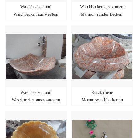
Waschbecken und
Waschbecken aus grünem
Waschbecken aus weißem
Marmor, rundes Becken,
Carrara-Marmor in runder
raue Oberfläche,
Form
Steinwaschbecken
Waschbecken und
Rosafarbene
Waschbecken aus rosarotem
Marmorwaschbecken in
Marmor für das Badezimmer
Herzform