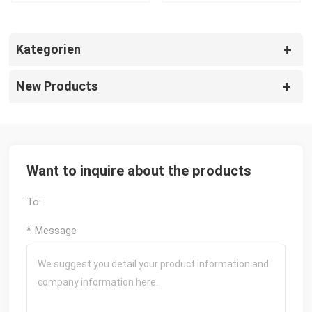
braunem Marmor
Marmormosaik in runder
Form
Kategorien
New Products
Want to inquire about the products
To:
* Message